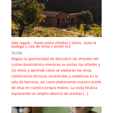
Vale regalo – Paseo entre viñedos y olivos, visita la
bodega y cata de vinos y aceite eco
30,00
€
Regala la oportunidad de descubrir las virtudes del
cultivo biodinámico mientras se visitan los viñedos y
los olivos y aprende cómo se elaboran los vinos
combinando técnicas ancestrales y modernas en la
sala de barricas, así como elaboramos nuestro aceite
de oliva en nuestro propio molino. La visita finaliza
explorando un amplio abanico de aromas […]