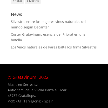
Priorat
Silvestris
News
Silvestris entre los mejores vinos naturales del
mundo según Decanter
Coster Gratavinum, esencia del Priorat en una
botella
Los Vinos naturales de Parés Baltà los firma Silvestris
© Gratavinum, 2022
Mas d’en Serres s/n
Antic camí de la Vilella Baixa al Lloar
43737 Gratallops,
PRIORAT (Tarragona) - Spain