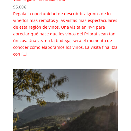
95,00
€
Regala la oportunidad de descubrir algunos de los
viñedos más remotos y las vistas más espectaculares
de esta región de vinos. Una visita en 4×4 para
apreciar qué hace que los vinos del Priorat sean tan
únicos. Una vez en la bodega, será el momento de
conocer cómo elaboramos los vinos. La visita finalitza
con […]