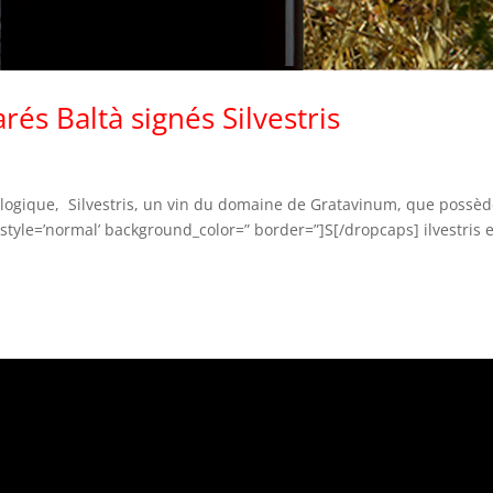
rés Baltà signés Silvestris
iologique, Silvestris, un vin du domaine de Gratavinum, que possèd
style=’normal’ background_color=” border=”]S[/dropcaps] ilvestris e