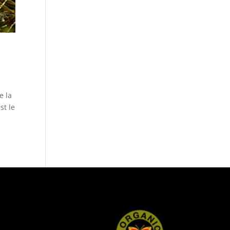
e la
st le