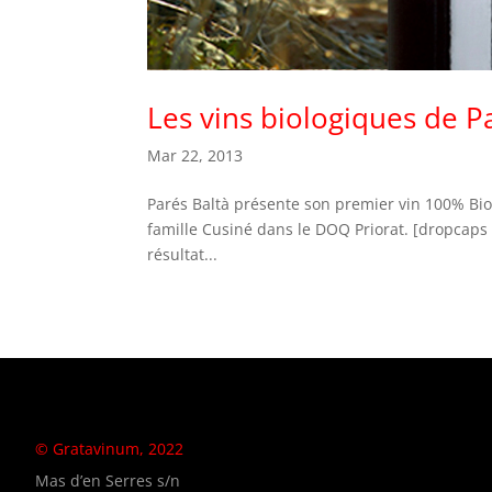
Les vins biologiques de Pa
Mar 22, 2013
Parés Baltà présente son premier vin 100% B
famille Cusiné dans le DOQ Priorat. [dropcaps 
résultat...
© Gratavinum, 2022
Mas d’en Serres s/n