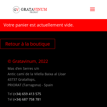
Votre panier est actuellement vide.
Retour à la boutique
© Gratavinum, 2022
Mas d’en Serres s/n
Antic camí de la Vilella Baixa al Lloar
43737 Gratallops,
PRIORAT (Tarragona) - Spain
Tel
(+34) 659 413 575
Tel
(+34) 687 758 781