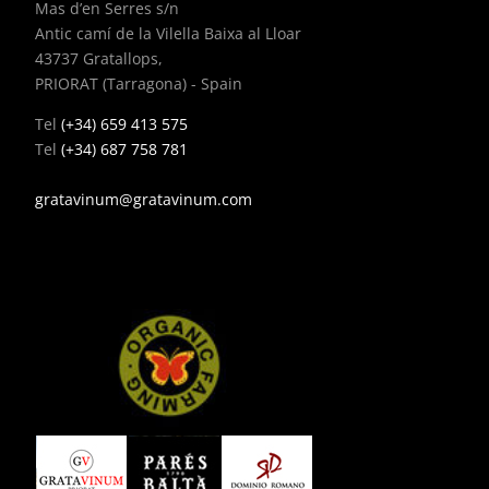
Mas d’en Serres s/n
Antic camí de la Vilella Baixa al Lloar
43737 Gratallops,
PRIORAT (Tarragona) - Spain
Tel
(+34) 659 413 575
Tel
(+34) 687 758 781
gratavinum@gratavinum.com