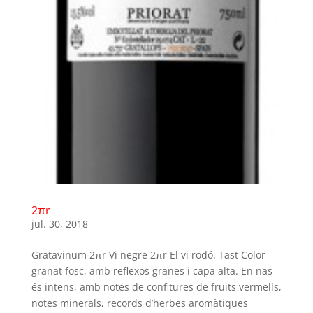
2πr
jul. 30, 2018
Gratavinum 2πr Vi negre 2πr El vi rodó. Tast Color
granat fosc, amb reflexos granes i capa alta. En nas
és intens, amb notes de confitures de fruits vermells,
notes minerals, records d’herbes aromàtiques