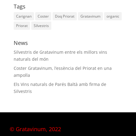
Tags
Carignan
Coster
Doq Priorat
Gratavinum
organic
Priorat
Silvestris
News
Silvestris de Gratavinum entre els millors vins
naturals del món
Coster Gratavinum, l’essència del Priorat en una
ampolla
Els Vins naturals de Parés Baltà amb firma de
Silvestris
© Gratavinum, 2022